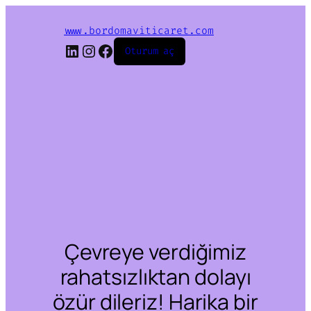
www.bordomaviticaret.com
LinkedIn
Instagram
Facebook
Oturum aç
Çevreye verdiğimiz
rahatsızlıktan dolayı
özür dileriz! Harika bir