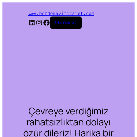
www.bordomaviticaret.com
LinkedIn
Instagram
Facebook
Oturum aç
Çevreye verdiğimiz
rahatsızlıktan dolayı
özür dileriz! Harika bir