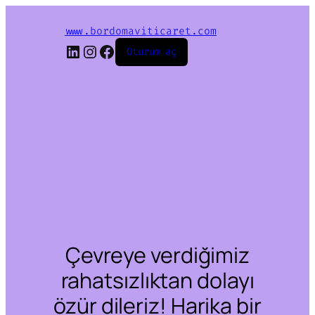
www.bordomaviticaret.com
LinkedIn
Instagram
Facebook
Oturum aç
Çevreye verdiğimiz
rahatsızlıktan dolayı
özür dileriz! Harika bir