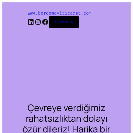
www.bordomaviticaret.com
LinkedIn
Instagram
Facebook
Oturum aç
Çevreye verdiğimiz
rahatsızlıktan dolayı
özür dileriz! Harika bir