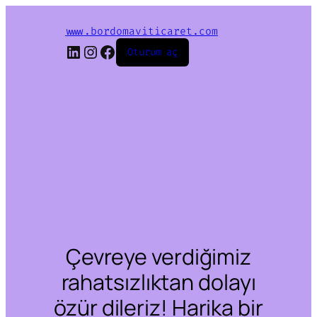
www.bordomaviticaret.com
LinkedIn
Instagram
Facebook
Oturum aç
Çevreye verdiğimiz
rahatsızlıktan dolayı
özür dileriz! Harika bir