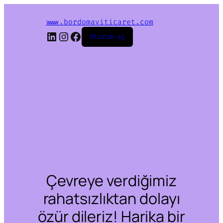
www.bordomaviticaret.com
LinkedIn
Instagram
Facebook
Oturum aç
Çevreye verdiğimiz
rahatsızlıktan dolayı
özür dileriz! Harika bir