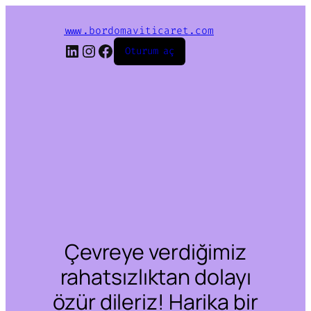
www.bordomaviticaret.com
LinkedIn
Instagram
Facebook
Oturum aç
Çevreye verdiğimiz
rahatsızlıktan dolayı
özür dileriz! Harika bir