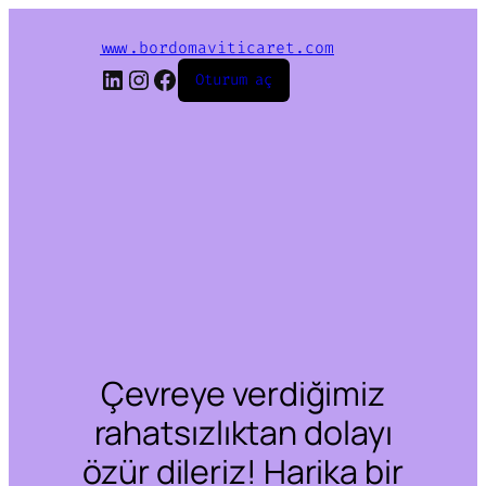
www.bordomaviticaret.com
LinkedIn
Instagram
Facebook
Oturum aç
Çevreye verdiğimiz
rahatsızlıktan dolayı
özür dileriz! Harika bir