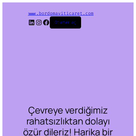
www.bordomaviticaret.com
LinkedIn
Instagram
Facebook
Oturum aç
Çevreye verdiğimiz
rahatsızlıktan dolayı
özür dileriz! Harika bir