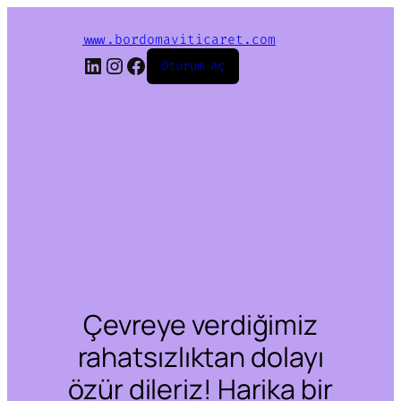
www.bordomaviticaret.com
LinkedIn
Instagram
Facebook
Oturum aç
Çevreye verdiğimiz
rahatsızlıktan dolayı
özür dileriz! Harika bir