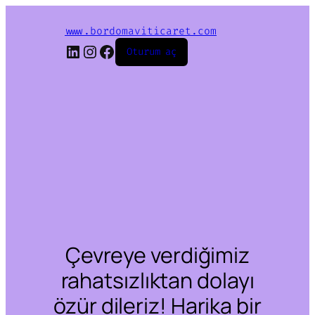
www.bordomaviticaret.com
LinkedIn
Instagram
Facebook
Oturum aç
Çevreye verdiğimiz
rahatsızlıktan dolayı
özür dileriz! Harika bir