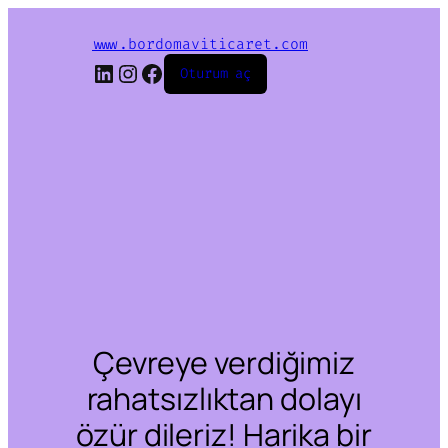
www.bordomaviticaret.com
LinkedIn
Instagram
Facebook
Oturum aç
Çevreye verdiğimiz
rahatsızlıktan dolayı
özür dileriz! Harika bir