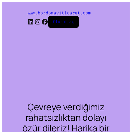
www.bordomaviticaret.com
LinkedIn
Instagram
Facebook
Oturum aç
Çevreye verdiğimiz
rahatsızlıktan dolayı
özür dileriz! Harika bir