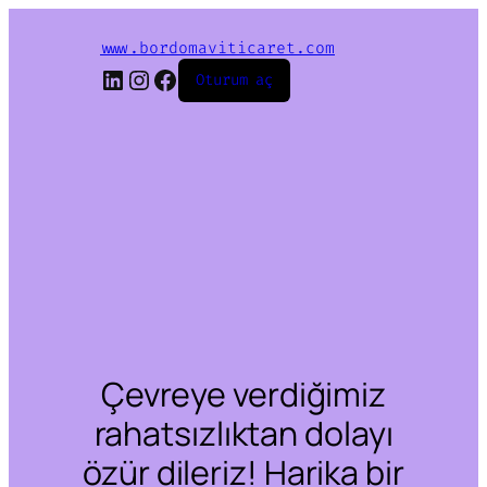
www.bordomaviticaret.com
LinkedIn
Instagram
Facebook
Oturum aç
Çevreye verdiğimiz
rahatsızlıktan dolayı
özür dileriz! Harika bir