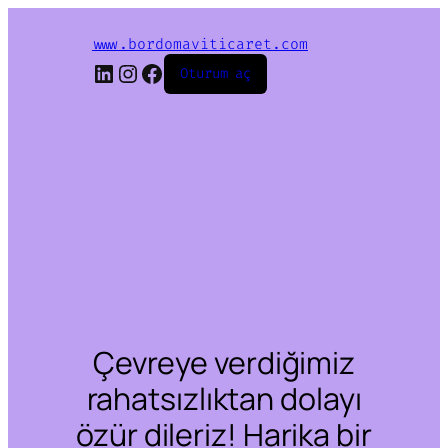
www.bordomaviticaret.com
LinkedIn
Instagram
Facebook
Oturum aç
Çevreye verdiğimiz
rahatsızlıktan dolayı
özür dileriz! Harika bir