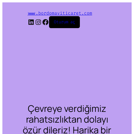
www.bordomaviticaret.com
LinkedIn
Instagram
Facebook
Oturum aç
Çevreye verdiğimiz
rahatsızlıktan dolayı
özür dileriz! Harika bir