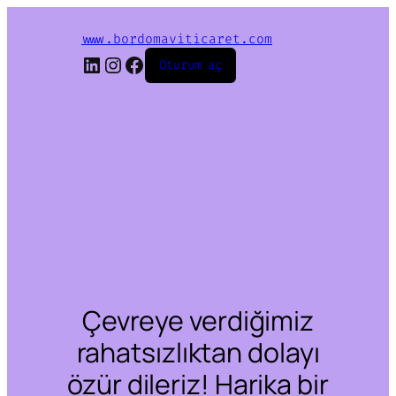
www.bordomaviticaret.com
LinkedIn
Instagram
Facebook
Oturum aç
Çevreye verdiğimiz
rahatsızlıktan dolayı
özür dileriz! Harika bir