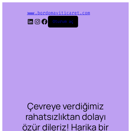
www.bordomaviticaret.com
LinkedIn
Instagram
Facebook
Oturum aç
Çevreye verdiğimiz
rahatsızlıktan dolayı
özür dileriz! Harika bir